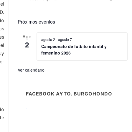
el
por:
D.
do
Próximos eventos
os
Ago
es
agosto 2
-
agosto 7
2
el
Campeonato de futbito infantil y
femenino 2026
uy
er
Ver calendario
FACEBOOK AYTO. BURGOHONDO
do
W
or
dP
re
ss
co
nt
te
ac
t
fo
r
m
plu
gin