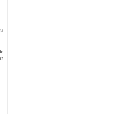
ha
do
12