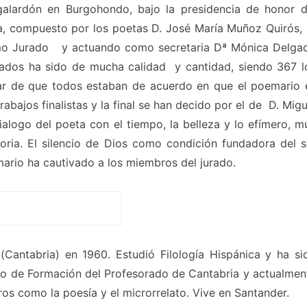
galardón en Burgohondo, bajo la presidencia de honor d
a, compuesto por los poetas D. José María Muñoz Quirós, 
omo Jurado y actuando como secretaria Dª Mónica Delga
tados ha sido de mucha calidad y cantidad, siendo 367 l
sar de que todos estaban de acuerdo en que el poemario 
bajos finalistas y la final se han decido por el de D. Migu
alogo del poeta con el tiempo, la belleza y lo efímero, m
ria. El silencio de Dios como condición fundadora del s
ario ha cautivado a los miembros del jurado.
Cantabria) en 1960. Estudió Filología Hispánica y ha si
tro de Formación del Profesorado de Cantabria y actualmen
eros como la poesía y el microrrelato. Vive en Santander.