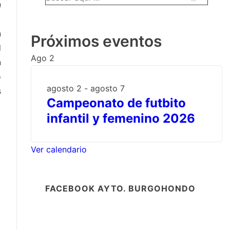
n
por:
n
Próximos eventos
l
Ago
2
n
o
agosto 2
-
agosto 7
s
Campeonato de futbito
infantil y femenino 2026
Ver calendario
FACEBOOK AYTO. BURGOHONDO
W
or
dP
re
ss
co
nt
ac
t
fo