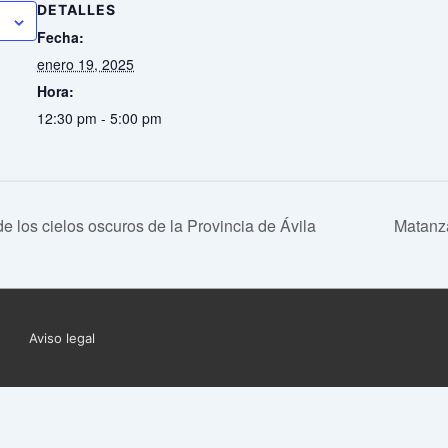
DETALLES
Fecha:
enero 19, 2025
Hora:
12:30 pm - 5:00 pm
e los cielos oscuros de la Provincia de Ávila
Matanza
Menú
Aviso legal
del
pie