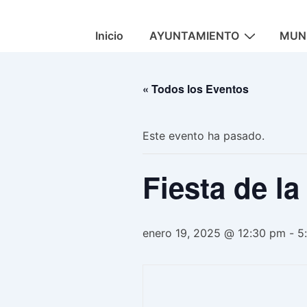
↓
Saltar
Navegación
Inicio
AYUNTAMIENTO
MUNI
al
principal
contenido
principal
« Todos los Eventos
Este evento ha pasado.
Fiesta de l
enero 19, 2025 @ 12:30 pm
-
5